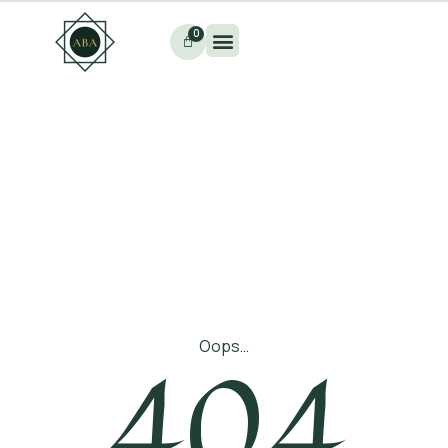
0
404
Oops…