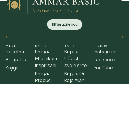
Naruči knjigu
MENI
KNJIGE
KNJIGE
LINKOVI
Početna
Knjiga:
Knjiga:
Instagram
Miljenikom
Učvrsti
Biografija
Facebook
inspirisani
svoje srce
Knjige
YouTube
Knjiga:
Knjiga: Oni
Probudi
koje Allah
svoje srce
voli
Knjiga: Na
Knjiga:
putu ka
Poslanikov
milosti
govor
2026 © WEB387 All
rights reserved.