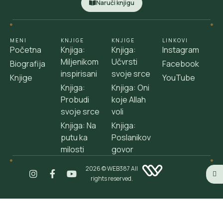
Naruči knjigu
MENI
KNJIGE
KNJIGE
LINKOVI
Početna
Knjiga:
Knjiga:
Instagram
Miljenikom
Učvrsti
Biografija
Facebook
inspirisani
svoje srce
Knjige
YouTube
Knjiga:
Knjiga: Oni
Probudi
koje Allah
svoje srce
voli
Knjiga: Na
Knjiga:
putu ka
Poslanikov
milosti
govor
2026 © WEB387 All
rights reserved.