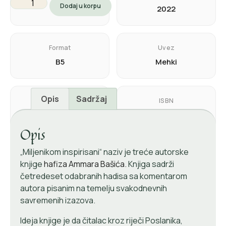
Dodaj u korpu
302
2022
Format
Uvez
B5
Mehki
Opis
Sadržaj
Jezik
ISBN
Bosanski
978-9926-484-55-2
Opis
„Miljenikom inspirisani“ naziv je treće autorske
knjige
hafiza Ammara Bašića.
Knjiga sadrži
četredeset odabranih hadisa sa komentarom
autora pisanim na temelju svakodnevnih
savremenih izazova.
Ideja knjige je da čitalac kroz riječi Poslanika,