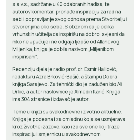
s.a.v.s., sadržane u 40 odabranih hadisa, te
autorov komentar, pronađe inspiraciju za rad na
sebi i popravljanje svog odnosa prema Stvoritelju i
stvorenjima oko sebe. S obzirom da je odlika
vrhunskih učitelja da inspirišu na dobro, svjesni da
niko ne upućuje i ne odgaja ljepše od Allahovog
Miljenika, knjiga je dobila nazivom „Miljenikom
inspirisani“.
Recenziju djela je radio prof. dr. Esmir Halilović,
redakturu Azra Brković-Bašić, a štampu Dobra
knjiga Sarajevo. Za tehnički dio je zadužen bio Ali
Drkić, a autor naslovnice je Almedin Karić. Knjiga
ima 304 stranice i izdavač je autor.
Teme u knjizi su svakodnevne i životno aktuelne.
Knjiga je podesna i za omladinu koja se usmjerava
kroz životne izazove, kao i za sve one koji traže
inspiraciju i smjernicu u svakodnevnom